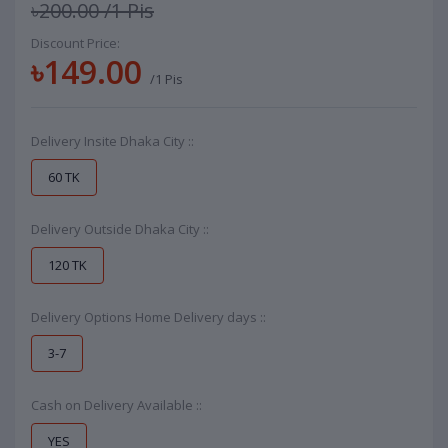
৳200.00
/1 Pis
Discount Price:
৳149.00
/1 Pis
Delivery Insite Dhaka City ::
60 TK
Delivery Outside Dhaka City ::
120 TK
Delivery Options Home Delivery days ::
3-7
Cash on Delivery Available ::
YES