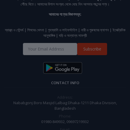
পৌঁছে দিতে। আমাদের বিশাল সংগ্রহ থেকে বেছে নিন আপনার পছন্দের পণ্য।
আমাদের পণ্যের বিভাগসমূহ:
স্বাস্থ্য ও সৌন্দর্য | শিশুদের খেলনা | গৃহস্থালি ও লাইফস্টাইল | নারী ও পুরুষদের ফ্যাশন | ইলেক্ট্রনিক
আনুষাঙ্গিক | ঘড়ি ও অন্যান্য সামগ্রী
Subscribe
CONTACT INFO
Address:
Nababgonj Boro Masjid Lalbag Dhaka-1211 Dhaka Division,
Bangladesh
Phone:
01980-849932, 09697219932
Email: