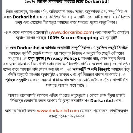
১০০% নিরাপদ কেনাকাটার নিশ্চয়তা দিচ্ছে Dorkaribd!
Other Questions
প্রিয় গ্রাহকবৃন্দ, আপনার শপিং অভিজ্ঞতাকে আরও সহজ, আনন্দদায়ক এবং সম্পূর্ণ নিরাপদ
No none asked to seller yet
করতে
Dorkaribd
সবসময় প্রতিশ্রুতিবদ্ধ। অনলাইন কেনাকাটায় আপনার ব্যক্তিগত
তথ্য এবং পেমেন্টের নিরাপত্তা আমাদের কাছে সবচেয়ে প্রথম অগ্রাধিকার।
এখন থেকে আমাদের ওয়েবসাইট (
www.dorkaribd.com
) এবং আপকামিং মোবাইল
অ্যাপে আপনি পাচ্ছেন
100% Secure Shopping
-এর গ্যারান্টি!
Top Selling Products
✨
কেন Dorkaribd-এ আপনার কেনাকাটা সম্পূর্ণ নিরাপদ
✅
সুরক্ষিত পেমেন্ট সিস্টেম:
আমাদের প্রতিটি পেমেন্ট সম্পন্ন হয় অত্যন্ত নিরাপদ ও অনুমোদিত পেমেন্ট গেটওয়ের
মাধ্যমে। ✅
তথ্য সুরক্ষা (Privacy Policy):
আপনার নাম, ফোন নম্বর কিংবা
অ্যাড্রেস আমরা সর্বোচ্চ গোপনীয়তার সাথে এনক্রিপ্টেড সার্ভারে সংরক্ষণ করি। কোনো তৃতীয়
Hair Bleach 30 ml liquid 15 g salt
পক্ষের কাছে আপনার ডাটা শেয়ার করা হয় না। ✅
অ্যাকাউন্ট ও ডাটা নিয়ন্ত্রণ:
আমাদের নতুন
powder - 1 pair Code 02788603
পলিসি অনুযায়ী আপনার অ্যাকাউন্ট ও তথ্যের ওপর পূর্ণ নিয়ন্ত্রণ থাকবে আপনারই। ✅
গ্রাহক সন্তুষ্টি:
যেকোনো সমস্যা বা জিজ্ঞাসায় আমাদের ডেডিকেটেড কাস্টমার সাপোর্ট টিম
সবসময় আপনার পাশে আছে।
৳160.00
আপনার ভালোবাসাই আমাদের এগিয়ে যাওয়ার অনুপ্রেরণা। কোনো রকম দ্বিধা ছাড়াই
নিশ্চিন্তে কেনাকাটা করুন আপনার বিশ্বস্ত অনলাইন শপ
Dorkaribd
থেকে!
আমাদের ভিজিট করুন:
www.dorkaribd.com
যেকোনো প্রয়োজনে হোয়াটসঅ্যাপ
COMPOUND DITHRANOL OINTMENT
করুন: ০১৯৮০-৮৪৯৯৩২
(DEROBIN) INDIAN - 30GM
৳299.00