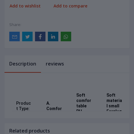
Add to wishlist
Add to compare
Share:
Description
reviews
Soft
Soft
comfor
materia
Produc
A.
table
l small
t Type:
Comfor
PU
Earplug
Travel
t Neck
leater
s
Selecti
Pillow
long
Authent
on 3
in
B.
lasting
ic
Related products
1
Travel
air
Produc