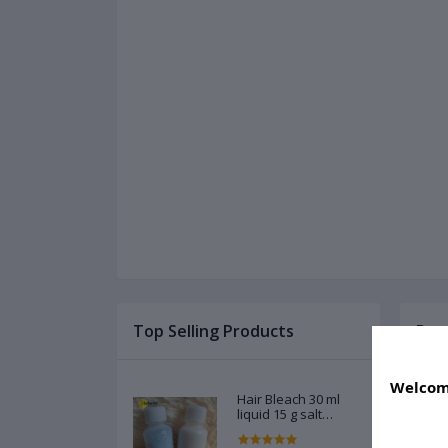
Top Selling Products
Des
Welcome
Hair Bleach 30 ml
liquid 15 g salt
powder - 1 pair Code
02788603