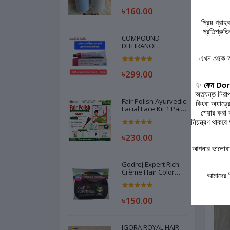
৳160.00
প্রিয় গ্রা
প্রতিশ্রু
COMPOUND
DITHRANOL
OINTMENT
এখন থেকে আ
(DEROBIN) INDIAN -
30GM
৳299.00
✨
কেন Dork
অত্যন্ত নিরা
Fair Polish Ayurvedic
কিংবা অ্যাড্
Facial Face Kit 1 Pair
শেয়ার করা
Code 79208260
নিয়ন্ত্রণ থা
Rel
৳230.00
আপনার ভালোবাস
Godrej Expert Rich
Crème Hair Color
আমাদের 
Dark Brown, -20gm
৳150.00
IGORA ROYAL HAIR