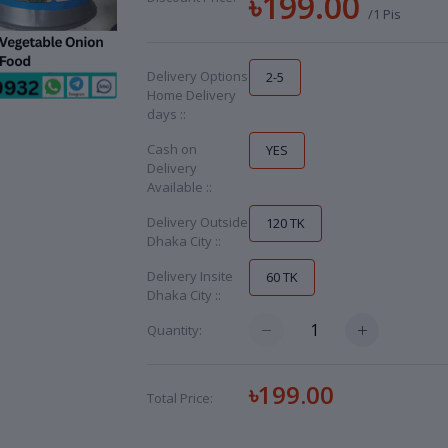
৳199.00
/1 Pis
Delivery Options
2-5
Home Delivery
days ::
Cash on
YES
Delivery
Available ::
Delivery Outside
120 TK
Dhaka City ::
Delivery Insite
60 TK
Dhaka City ::
Quantity:
৳199.00
Total Price: