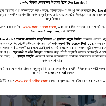
১০০% নিরাপদ কেনাকাটার নিশ্চয়তা দিচ্ছে Dorkaribd!
Tools
onion
Color:
Easy to Use.
হকবৃন্দ, আপনার শপিং অভিজ্ঞতাকে আরও সহজ, আনন্দদায়ক এবং সম্পূর্ণ নিরাপদ করতে
Dorkari
Multicolor
Easy to clean
তিবদ্ধ। অনলাইন কেনাকাটায় আপনার ব্যক্তিগত তথ্য এবং পেমেন্টের নিরাপত্তা আমাদের কাছে সব
An idel tool
High quality
অগ্রাধিকার।
for kitchen
product
Co-
মাদের ওয়েবসাইট (
www.dorkaribd.com
) এবং আপকামিং মোবাইল অ্যাপে আপনি পাচ
Friendly,Stoc
Secure Shopping
-এর গ্যারান্টি!
ked
aribd-এ আপনার কেনাকাটা সম্পূর্ণ নিরাপদ
✅
সুরক্ষিত পেমেন্ট সিস্টেম:
আমাদের প্রতিটি পেমে
পদ ও অনুমোদিত পেমেন্ট গেটওয়ের মাধ্যমে। ✅
তথ্য সুরক্ষা (Privacy Policy):
আপনার না
রেস আমরা সর্বোচ্চ গোপনীয়তার সাথে এনক্রিপ্টেড সার্ভারে সংরক্ষণ করি। কোনো তৃতীয় পক্ষের কা
 হয় না। ✅
অ্যাকাউন্ট ও ডাটা নিয়ন্ত্রণ:
আমাদের নতুন পলিসি অনুযায়ী আপনার অ্যাকাউন্ট ও তথ্যে
কবে আপনারই। ✅
গ্রাহক সন্তুষ্টি:
যেকোনো সমস্যা বা জিজ্ঞাসায় আমাদের ডেডিকেটেড কাস্টমার সা
আপনার পাশে আছে।
ated products
াই আমাদের এগিয়ে যাওয়ার অনুপ্রেরণা। কোনো রকম দ্বিধা ছাড়াই নিশ্চিন্তে কেনাকাটা করুন 
অনলাইন শপ
Dorkaribd
থেকে!
ভিজিট করুন:
www.dorkaribd.com
যেকোনো প্রয়োজনে হোয়াটসঅ্যাপ করুন: ০১৯৮