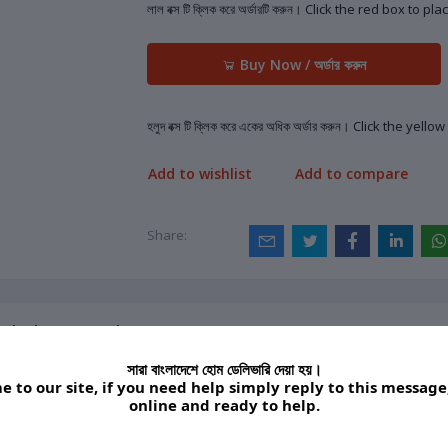
লাল বক্স টি ক্লিক করে অর্ডারটি করুন। Click the red box to p
Buy Now / অর্ডার করুন
হলুদ বক্স টি ক্লিক করে একের অধিক অর্ডার করুন। Click the yel
Add to wishlist
Add to compare
Share:
cription
reviews
সারা বাংলাদেশে হোম ডেলিভারি দেয়া হয়।
 to our site, if you need help simply reply to this message
online and ready to help.
Type: Fruit
Great for
and
dicing and
Vegetable
chopping