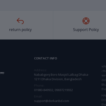
return policy
Support Policy
CONTACT INFO
অগ্র
Address:
গেট
সঙ্গত
Nababgonj Boro Masjid Lalbag Dhaka-
করু
1211 Dhaka Division, Bangladesh
del
Bk
Phone:
the
01980-849932, 09697219932
HA
Email:
DO
support@dorkaribd.com
the