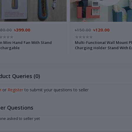
480.00
৳399.00
৳150.00
৳120.00
n Mini Hand Fan With Stand
Multi-Functional Wall Mount 
chargable
Charging Holder Stand With E
Storage Box, Remote Control
Holder, Mobile Phone Plug, Mu
Layer Home Charging Shelf -
Mobile Stand
duct Queries (0)
n
or
Register
to submit your questions to seller
er Questions
ne asked to seller yet