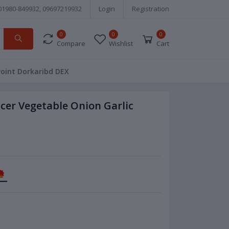
01980-849932, 09697219932
Login
Registration
0
0
0
Compare
Wishlist
Cart
Point Dorkaribd DEX
icer Vegetable Onion Garlic