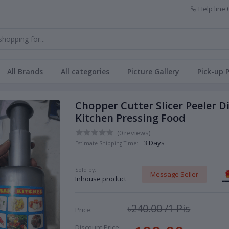
Help line
All Brands
All categories
Picture Gallery
Pick-up 
Chopper Cutter Slicer Peeler D
Kitchen Pressing Food
(0 reviews)
3 Days
Estimate Shipping Time:
Sold by:
Message Seller
Inhouse product
৳240.00
/1 Pis
Price:
Discount Price: