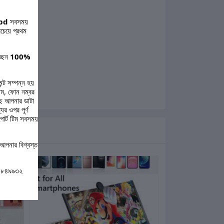
bd
সবসময়
চেয়ে প্রথম
্ছেন
100%
ন্ট সম্পন্ন হয়
ম, ফোন নম্বর
ছে আপনার ডাটা
র ওপর পূর্ণ
পোর্ট টিম সবসময়
আপনার বিশ্বস্ত
০-৮৪৯৯৩২