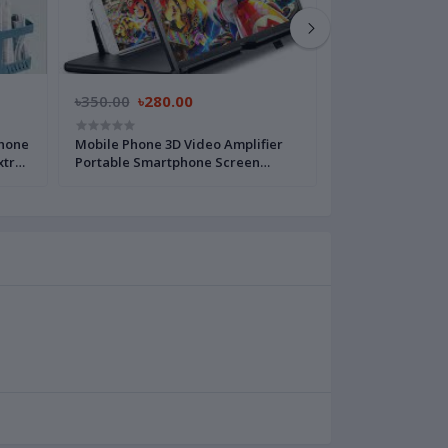
৳350.00
৳280.00
৳750.00
৳600.
Phone
Mobile Phone 3D Video Amplifier
AY-49 remote con
xtra
Portable Smartphone Screen
Microphone LED F
Magnifier 3D Glass - Phone Cooler
Tripod
lti-