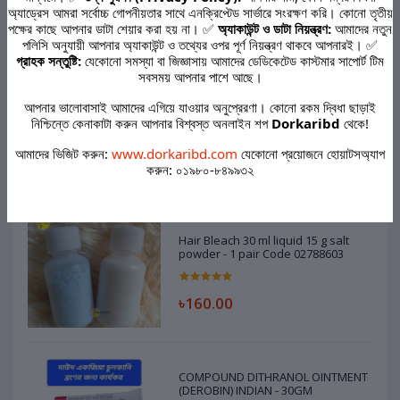
অ্যাড্রেস আমরা সর্বোচ্চ গোপনীয়তার সাথে এনক্রিপ্টেড সার্ভারে সংরক্ষণ করি। কোনো তৃতীয়
পক্ষের কাছে আপনার ডাটা শেয়ার করা হয় না। ✅
অ্যাকাউন্ট ও ডাটা নিয়ন্ত্রণ:
আমাদের নতুন
পলিসি অনুযায়ী আপনার অ্যাকাউন্ট ও তথ্যের ওপর পূর্ণ নিয়ন্ত্রণ থাকবে আপনারই। ✅
Other Questions
গ্রাহক সন্তুষ্টি:
যেকোনো সমস্যা বা জিজ্ঞাসায় আমাদের ডেডিকেটেড কাস্টমার সাপোর্ট টিম
সবসময় আপনার পাশে আছে।
No none asked to seller yet
আপনার ভালোবাসাই আমাদের এগিয়ে যাওয়ার অনুপ্রেরণা। কোনো রকম দ্বিধা ছাড়াই
নিশ্চিন্তে কেনাকাটা করুন আপনার বিশ্বস্ত অনলাইন শপ
Dorkaribd
থেকে!
আমাদের ভিজিট করুন:
www.dorkaribd.com
যেকোনো প্রয়োজনে হোয়াটসঅ্যাপ
Top Selling Products
করুন: ০১৯৮০-৮৪৯৯৩২
Hair Bleach 30 ml liquid 15 g salt
powder - 1 pair Code 02788603
৳160.00
COMPOUND DITHRANOL OINTMENT
(DEROBIN) INDIAN - 30GM