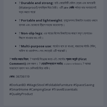
?
Durable and strong:
হাই-কোয়ালিটি মেটাল ফ্রেম এবং জলরোধী
(Waterproof) ফ্যাব্রিক দিয়ে তৈরি। এটি
১৫০ কেজি
পর্যন্ত ভার অনায়াসেই
সহ্য করতে পারে!
?
Portable and lightweight:
হ্যান্ডেলসহ ডিজাইন হওয়ায় ওজনে
হালকা এবং যেকোনো ট্রিপে সহজে বহনযোগ্য।
?
Non-slip legs:
এর পায়ের বিশেষ ডিজাইনের কারণে মসৃণ ফ্লোরেও
পিছলে যাওয়ার ভয় নেই।
?
Multi-purpose use:
গার্ডেনে বসে চা খাওয়া, বাচ্চাদের স্টাডি টেবিল,
অফিস বা ওয়ার্কশপ—সব ক্ষেত্রেই এটি পারফেক্ট।
?
অর্ডার করার নিয়ম:
? সরাসরি লিঙ্কের জন্য এই পোস্টের
প্রথম কমেন্ট (First
Comment)
চেক করুন। ?
হোয়াটসঅ্যাপে অর্ডার:
০১৯৮০-৮৪৯৯৩২ ? আমরা
সারাদেশে ক্যাশ অন ডেলিভারি দিয়ে থাকি।
কোড:
36736119
#DorkariBD #MagicStool #FoldableFurniture #SpaceSaving
#SmartHome #CampingGear #TravelEssentials
#QualityProduct