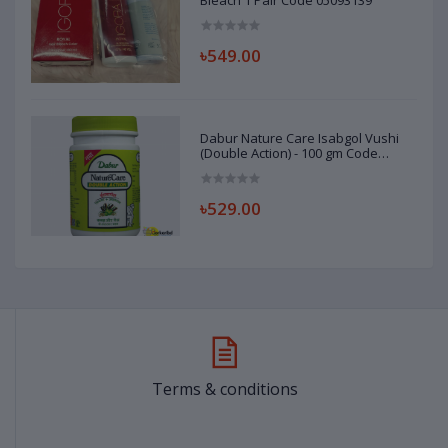
Bleach 1 Pair Code 05093139
৳549.00
Dabur Nature Care Isabgol Vushi
(Double Action) - 100 gm Code
98307148
৳529.00
Terms & conditions