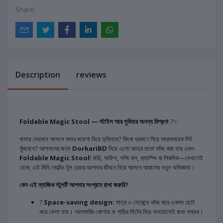
Share:
Description
reviews
Foldable Magic Stool — স্টাইল আর সুবিধার অনন্য মিশ্রণ!
?✨
বাসায় মেহমান আসলে বসার জায়গা নিয়ে দুশ্চিন্তা? কিংবা ভ্রমণে গিয়ে আরামদায়ক সিট
খুঁজছেন? আপনাদের জন্য
DorkariBD
নিয়ে এলো জাদুর মতো ভাঁজ করা যায় এমন
Foldable Magic Stool
! বাড়ি, অফিস, শপিং মল, ক্যাম্পিং বা পিকনিক—যেখানেই
হোক, এই মিনি ফোল্ডিং টুল চেয়ার আপনার জীবনে নিয়ে আসবে আরামের নতুন অভিজ্ঞতা।
কেন এই ম্যাজিক স্টুলটি আপনার সংগ্রহে রাখা জরুরি?
?
Space-saving design:
মাত্র ৩ সেকেন্ডে ভাঁজ করে একদম ছোট
করে ফেলা যায়। আলমারির কোণায় বা গাড়ির সিটের নিচে অনায়াসেই রাখা সম্ভব।