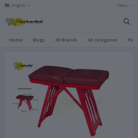
English
Taka ৳
Home
Blogs
All Brands
All categories
Pict