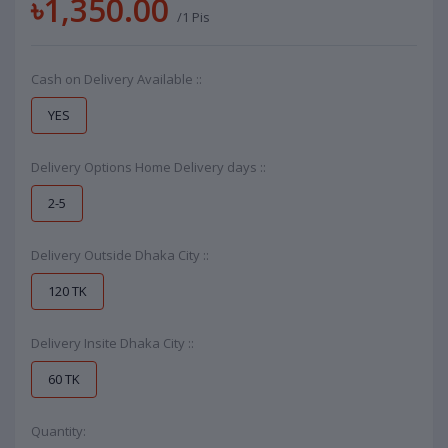
৳1,350.00
/1 Pis
Cash on Delivery Available ::
YES
Delivery Options Home Delivery days ::
2-5
Delivery Outside Dhaka City ::
120 TK
Delivery Insite Dhaka City ::
60 TK
Quantity: