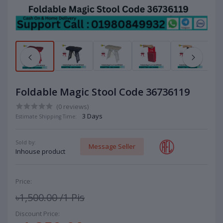
Foldable Magic Stool Code 36736119
(0 reviews)
3 Days
Estimate Shipping Time:
Sold by:
Message Seller
Inhouse product
Price:
৳1,500.00
/1 Pis
Discount Price: