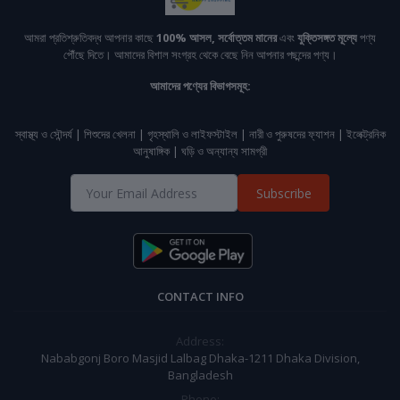
আমরা প্রতিশ্রুতিবদ্ধ আপনার কাছে
100% আসল, সর্বোত্তম মানের
এবং
যুক্তিসঙ্গত মূল্যে
পণ্য
পৌঁছে দিতে। আমাদের বিশাল সংগ্রহ থেকে বেছে নিন আপনার পছন্দের পণ্য।
আমাদের পণ্যের বিভাগসমূহ:
স্বাস্থ্য ও সৌন্দর্য | শিশুদের খেলনা | গৃহস্থালি ও লাইফস্টাইল | নারী ও পুরুষদের ফ্যাশন | ইলেক্ট্রনিক
আনুষাঙ্গিক | ঘড়ি ও অন্যান্য সামগ্রী
Subscribe
CONTACT INFO
Address:
Nababgonj Boro Masjid Lalbag Dhaka-1211 Dhaka Division,
Bangladesh
Phone: