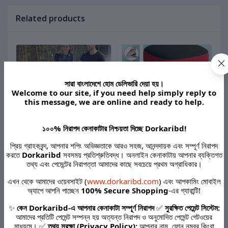
Related products
সারা বাংলাদেশে হোম ডেলিভারি দেয়া হয়।
Welcome to our site, if you need help simply reply to
this message, we are online and ready to help.
৳1,300.00
৳1,180.00
৳850.00
৳549.00
৳
১০০% নিরাপদ কেনাকাটার নিশ্চয়তা দিচ্ছে Dorkaribd!
প্রিয় গ্রাহকবৃন্দ, আপনার শপিং অভিজ্ঞতাকে আরও সহজ, আনন্দদায়ক এবং সম্পূর্ণ নিরাপদ
Portable Telescopic Stool
Namaz Prayer Stool - High
W
করতে
Dorkaribd
সবসময় প্রতিশ্রুতিবদ্ধ। অনলাইন কেনাকাটায় আপনার ব্যক্তিগত
Collapsible & Retractable
Quality & Comfortable
M
তথ্য এবং পেমেন্টের নিরাপত্তা আমাদের কাছে সবচেয়ে প্রথম অগ্রাধিকার।
E
Folding Chair for Adults
Code 15620785
C
Lightweight Foldable Seat
এখন থেকে আমাদের ওয়েবসাইট (
www.dorkaribd.com
) এবং আপকামিং মোবাইল
for Camping Fishing
অ্যাপে আপনি পাচ্ছেন
100% Secure Shopping
-এর গ্যারান্টি!
Hiking Outdoor Indoor
Product Queries (0)
Folding Chair Code
✨
কেন Dorkaribd-এ আপনার কেনাকাটা সম্পূর্ণ নিরাপদ
✅
সুরক্ষিত পেমেন্ট সিস্টেম:
35479983
আমাদের প্রতিটি পেমেন্ট সম্পন্ন হয় অত্যন্ত নিরাপদ ও অনুমোদিত পেমেন্ট গেটওয়ের
Login
or
Register
to submit your questions to seller
মাধ্যমে। ✅
তথ্য সুরক্ষা (Privacy Policy):
আপনার নাম, ফোন নম্বর কিংবা