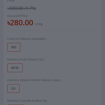
Price:
৳500.00
/1 Pis
Discount Price:
৳280.00
/1 Pis
Cash on Delivery Available ::
YES
Delivery Insite Dhaka City ::
60 TK
Delivery Options Home Delivery days ::
2-5
Delivery Outside Dhaka City ::