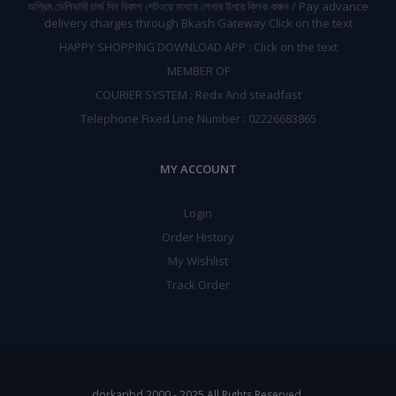
অগ্রিম ডেলিভারি চার্জ দিন বিকাশ গেটওয়ে মাধমে লেখার উপরে ক্লিক করুন / Pay advance
delivery charges through Bkash Gateway Click on the text
HAPPY SHOPPING DOWNLOAD APP : Click on the text
MEMBER OF
COURIER SYSTEM : Redx And steadfast
Telephone Fixed Line Number : 02226683865
MY ACCOUNT
Login
Order History
My Wishlist
Track Order
dorkaribd 2000 - 2025 All Rights Reserved