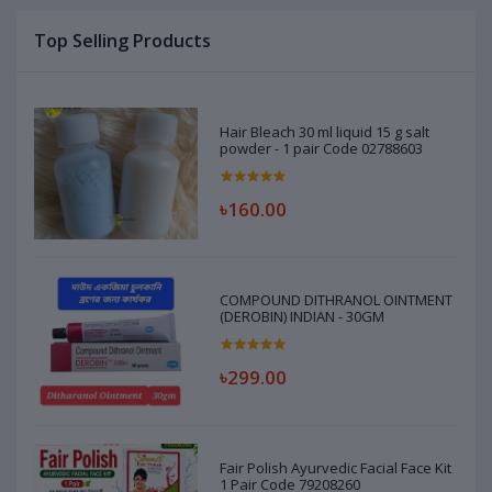
Top Selling Products
Hair Bleach 30 ml liquid 15 g salt
powder - 1 pair Code 02788603
৳160.00
COMPOUND DITHRANOL OINTMENT
(DEROBIN) INDIAN - 30GM
৳299.00
Fair Polish Ayurvedic Facial Face Kit
1 Pair Code 79208260