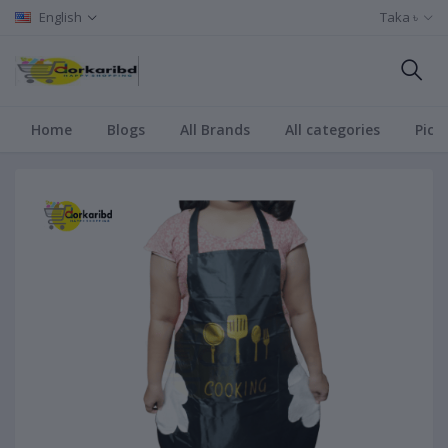
English
Taka ৳
Home
Blogs
All Brands
All categories
Pict