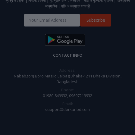
স্বাস্থ্য ও সৌন্দর্য | শিশুদের খেলনা | গৃহস্থালি ও লাইফস্টাইল | নারী ও পুরুষদের ফ্যাশন | ইলেক্ট্রনিক
আনুষাঙ্গিক | ঘড়ি ও অন্যান্য সামগ্রী
Subscribe
CONTACT INFO
Address:
Nababgonj Boro Masjid Lalbag Dhaka-1211 Dhaka Division,
Bangladesh
Phone:
01980-849932, 09697219932
Email:
support@dorkaribd.com