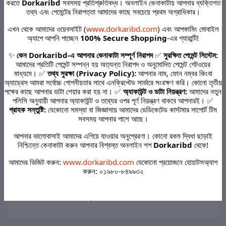
করতে
Dorkaribd
সবসময় প্রতিশ্রুতিবদ্ধ। অনলাইন কেনাকাটায় আপনার ব্যক্তিগত
তথ্য এবং পেমেন্টের নিরাপত্তা আমাদের কাছে সবচেয়ে প্রথম অগ্রাধিকার।
এখন থেকে আমাদের ওয়েবসাইট (
www.dorkaribd.com
) এবং আপকামিং মোবাইল
অ্যাপে আপনি পাচ্ছেন
100% Secure Shopping
-এর গ্যারান্টি!
৳190.00
৳160.00
৳380.00
৳290.00
৳
✨
কেন Dorkaribd-এ আপনার কেনাকাটা সম্পূর্ণ নিরাপদ
✅
সুরক্ষিত পেমেন্ট সিস্টেম:
আমাদের প্রতিটি পেমেন্ট সম্পন্ন হয় অত্যন্ত নিরাপদ ও অনুমোদিত পেমেন্ট গেটওয়ের
Hair Bleach cap Coloring
4 Pcs Hair Coloring Kit
H
মাধ্যমে। ✅
তথ্য সুরক্ষা (Privacy Policy):
আপনার নাম, ফোন নম্বর কিংবা
Highlighter
Dyeing Bowl Brush Double
H
অ্যাড্রেস আমরা সর্বোচ্চ গোপনীয়তার সাথে এনক্রিপ্টেড সার্ভারে সংরক্ষণ করি। কোনো তৃতীয়
Cap Code 27831260
sided Coloring Comb
S
পক্ষের কাছে আপনার ডাটা শেয়ার করা হয় না। ✅
অ্যাকাউন্ট ও ডাটা নিয়ন্ত্রণ:
আমাদের নতুন
Hairdressing Dyeing Tool
H
পলিসি অনুযায়ী আপনার অ্যাকাউন্ট ও তথ্যের ওপর পূর্ণ নিয়ন্ত্রণ থাকবে আপনারই। ✅
Code 72116890
গ্রাহক সন্তুষ্টি:
যেকোনো সমস্যা বা জিজ্ঞাসায় আমাদের ডেডিকেটেড কাস্টমার সাপোর্ট টিম
সবসময় আপনার পাশে আছে।
Product Queries (0)
আপনার ভালোবাসাই আমাদের এগিয়ে যাওয়ার অনুপ্রেরণা। কোনো রকম দ্বিধা ছাড়াই
নিশ্চিন্তে কেনাকাটা করুন আপনার বিশ্বস্ত অনলাইন শপ
Dorkaribd
থেকে!
Login
or
Register
to submit your questions to seller
আমাদের ভিজিট করুন:
www.dorkaribd.com
যেকোনো প্রয়োজনে হোয়াটসঅ্যাপ
করুন: ০১৯৮০-৮৪৯৯৩২
Other Questions
No none asked to seller yet