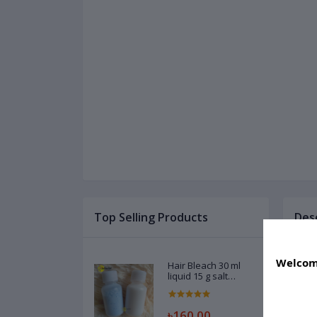
Top Selling Products
Des
Welcome
NAIL
Hair Bleach 30 ml
liquid 15 g salt
powder - 1 pair Code
Bror
02788603
Por
৳160.00