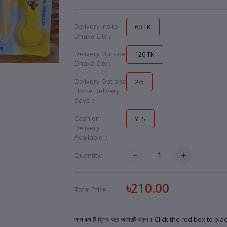
Delivery Insite
60 TK
Dhaka City ::
Delivery Outside
120 TK
Dhaka City ::
Delivery Options
2-5
Home Delivery
days ::
Cash on
YES
Delivery
Available ::
Quantity:
৳210.00
Total Price:
লাল বক্স টি ক্লিক করে অর্ডারটি করুন। Click the red box to p