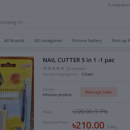
Help line
All Brands
All categories
Picture Gallery
Pick-up 
NAIL CUTTER 5 in 1 -1 pac
(0 reviews)
3 Days
Estimate Shipping Time:
Sold by:
Message Seller
Inhouse product
৳220.00
/1 Pis
Price:
৳210.00
Discount Price:
/1 Pis