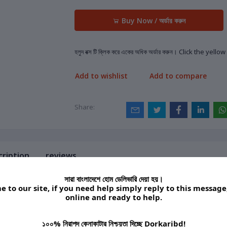
Buy Now / অর্ডার করুন
হলুদ বক্স টি ক্লিক করে একের অধিক অর্ডার করুন। Click the yel
Add to wishlist
Add to compare
Share:
cription
reviews
সারা বাংলাদেশে হোম ডেলিভারি দেয়া হয়।
 to our site, if you need help simply reply to this message
 CUTTER 5 in 1 -1 pac
online and ready to help.
a brings you to take care of nails and cuticles
১০০% নিরাপদ কেনাকাটার নিশ্চয়তা দিচ্ছে Dorkaribd!
table & Convenient