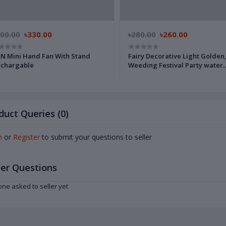
400.00
৳330.00
৳280.00
৳260.00
N Mini Hand Fan With Stand
Fairy Decorative Light Golden
chargable
Weeding Festival Party water
proof Led Light.- 33 Feets -100
duct Queries (0)
n
or
Register
to submit your questions to seller
er Questions
ne asked to seller yet