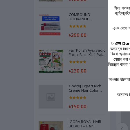
প্রিয় গ্রা
Pack
প্রতিশ্রু
and 
COMPOUND
DITHRANOL
OINTMENT
Each
(DEROBIN) INDIAN -
এখন থেকে আ
30GM
Smal
৳299.00
✨
কেন Dork
অত্যন্ত নিরা
Fair Polish Ayurvedic
কিংবা অ্যাড্
Facial Face Kit 1 Pair
শেয়ার করা
Code 79208260
নিয়ন্ত্রণ থা
Rel
৳230.00
আপনার ভালোবাস
Godrej Expert Rich
Crème Hair Color
আমাদের 
Dark Brown, -20gm
৳150.00
IGORA ROYAL HAIR
BLEACH – Hair