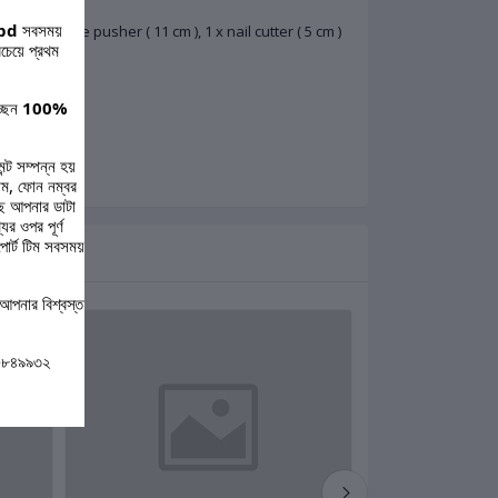
bd
সবসময়
 ), 1 x cuticle pusher ( 11 cm ), 1 x nail cutter ( 5 cm )
চেয়ে প্রথম
্ছেন
100%
ন্ট সম্পন্ন হয়
ম, ফোন নম্বর
ছে আপনার ডাটা
র ওপর পূর্ণ
পোর্ট টিম সবসময়
আপনার বিশ্বস্ত
০-৮৪৯৯৩২