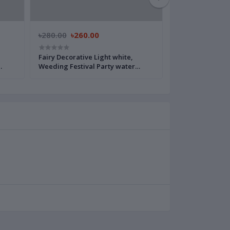
৳280.00
৳260.00
৳850.00
৳830.
,
Fairy Decorative Light white,
Comfort Fabric 
Weeding Festival Party water
Softener Touch o
 Led
proof Led Light.- 33 Feets -100 Led