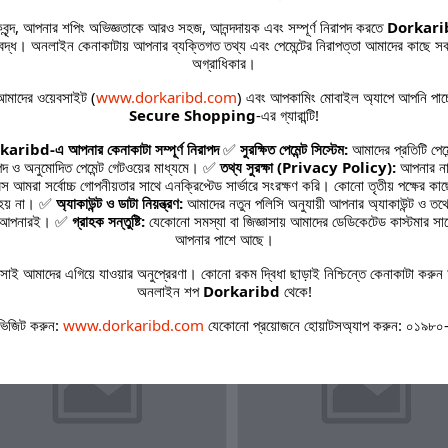
হকবৃন্দ, আপনার শপিং অভিজ্ঞতাকে আরও সহজ, আনন্দদায়ক এবং সম্পূর্ণ নিরাপদ করতে
Dorkari
age contains: 1 x Scissors ( 9 cm), 1 x tweezers (8.5 cm), 1 x glitter file ( 7.5 cm
তিবদ্ধ। অনলাইন কেনাকাটায় আপনার ব্যক্তিগত তথ্য এবং পেমেন্টের নিরাপত্তা আমাদের কাছে সব
1x nail brush (6. 5 cm ) .
অগ্রাধিকার।
 tool is designed for special functions
মাদের ওয়েবসাইট (
www.dorkaribd.com
) এবং আপকামিং মোবাইল অ্যাপে আপনি পাচ
Secure Shopping
-এর গ্যারান্টি!
l and lightweight design.
aribd-এ আপনার কেনাকাটা সম্পূর্ণ নিরাপদ
✅
সুরক্ষিত পেমেন্ট সিস্টেম:
আমাদের প্রতিটি পেমে
পদ ও অনুমোদিত পেমেন্ট গেটওয়ের মাধ্যমে। ✅
তথ্য সুরক্ষা (Privacy Policy):
আপনার না
রেস আমরা সর্বোচ্চ গোপনীয়তার সাথে এনক্রিপ্টেড সার্ভারে সংরক্ষণ করি। কোনো তৃতীয় পক্ষের কা
 হয় না। ✅
অ্যাকাউন্ট ও ডাটা নিয়ন্ত্রণ:
আমাদের নতুন পলিসি অনুযায়ী আপনার অ্যাকাউন্ট ও তথ্যে
কবে আপনারই। ✅
গ্রাহক সন্তুষ্টি:
যেকোনো সমস্যা বা জিজ্ঞাসায় আমাদের ডেডিকেটেড কাস্টমার সা
ated products
আপনার পাশে আছে।
াই আমাদের এগিয়ে যাওয়ার অনুপ্রেরণা। কোনো রকম দ্বিধা ছাড়াই নিশ্চিন্তে কেনাকাটা করুন 
অনলাইন শপ
Dorkaribd
থেকে!
ভিজিট করুন:
www.dorkaribd.com
যেকোনো প্রয়োজনে হোয়াটসঅ্যাপ করুন: ০১৯৮