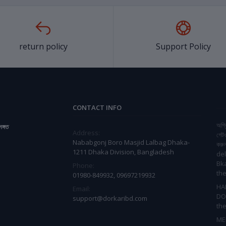
return policy
Support Policy
CONTACT INFO
অগ্র
সঙ্গত
Address:
গেট
Nababgonj Boro Masjid Lalbag Dhaka-
করু
1211 Dhaka Division, Bangladesh
del
Bk
Phone:
the
01980-849932, 09697219932
HA
Email:
DO
support@dorkaribd.com
the
ME