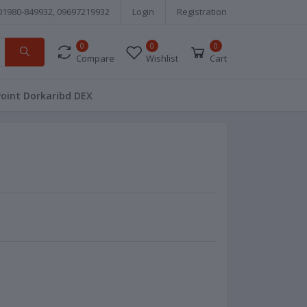
01980-849932, 09697219932
Login
Registration
0
0
0
Compare
Wishlist
Cart
Point Dorkaribd DEX