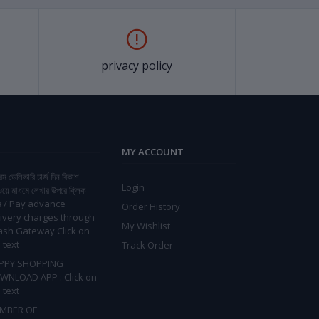
privacy policy
MY ACCOUNT
িম ডেলিভারি চার্জ দিন বিকাশ
Login
ওয়ে মাধমে লেখার উপরে ক্লিক
ন / Pay advance
Order History
ivery charges through
My Wishlist
ash Gateway Click on
 text
Track Order
PPY SHOPPING
WNLOAD APP : Click on
 text
MBER OF