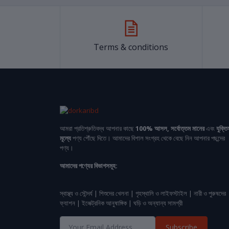
Terms & conditions
আমরা প্রতিশ্রুতিবদ্ধ আপনার কাছে
100% আসল, সর্বোত্তম মানের
এবং
যুক্তি
মূল্যে
পণ্য পৌঁছে দিতে। আমাদের বিশাল সংগ্রহ থেকে বেছে নিন আপনার পছন্দের
পণ্য।
আমাদের পণ্যের বিভাগসমূহ:
স্বাস্থ্য ও সৌন্দর্য | শিশুদের খেলনা | গৃহস্থালি ও লাইফস্টাইল | নারী ও পুরুষদের
ফ্যাশন | ইলেক্ট্রনিক আনুষাঙ্গিক | ঘড়ি ও অন্যান্য সামগ্রী
Subscribe