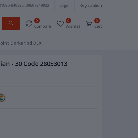
01980-849932, 09697219932
Login
Registration
0
0
0
Compare
Wishlist
Cart
Point Dorkaribd DEX
ian - 30 Code 28053013