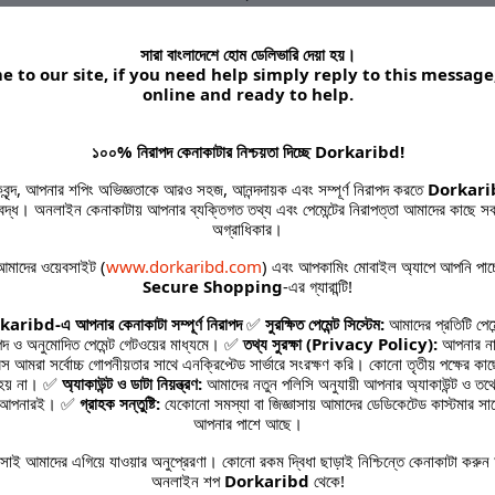
হাড় ও দাঁতের সুরক্ষা:
ক্যালসিয়াম এবং ভিটামিন-ডি থাকা
সারা বাংলাদেশে হোম ডেলিভারি দেয়া হয়।
 to our site, if you need help simply reply to this message
মানসিক চাপ নিয়ন্ত্রণ:
প্রতিদিনের ব্যস্ত জীবনের ধকল ও
online and ready to help.
করে।
১০০% নিরাপদ কেনাকাটার নিশ্চয়তা দিচ্ছে Dorkaribd!
ইন্ডিয়ান অরিজিনাল প্রোডাক্ট:
সরাসরি ভারত থেকে আমদান
হকবৃন্দ, আপনার শপিং অভিজ্ঞতাকে আরও সহজ, আনন্দদায়ক এবং সম্পূর্ণ নিরাপদ করতে
Dorkari
তিবদ্ধ। অনলাইন কেনাকাটায় আপনার ব্যক্তিগত তথ্য এবং পেমেন্টের নিরাপত্তা আমাদের কাছে সব
কোয়ালিটি নিশ্চিত করা হয়েছে।
অগ্রাধিকার।
 সেবন বিধি
মাদের ওয়েবসাইট (
www.dorkaribd.com
) এবং আপকামিং মোবাইল অ্যাপে আপনি পাচ
Secure Shopping
-এর গ্যারান্টি!
প্রতিদিন দুপুরে বা সকালে ভরা পেটে ১টি করে ক্যাপসুল 
aribd-এ আপনার কেনাকাটা সম্পূর্ণ নিরাপদ
✅
সুরক্ষিত পেমেন্ট সিস্টেম:
আমাদের প্রতিটি পেমে
পদ ও অনুমোদিত পেমেন্ট গেটওয়ের মাধ্যমে। ✅
তথ্য সুরক্ষা (Privacy Policy):
আপনার না
রেস আমরা সর্বোচ্চ গোপনীয়তার সাথে এনক্রিপ্টেড সার্ভারে সংরক্ষণ করি। কোনো তৃতীয় পক্ষের কা
ভালো ফলাফলের জন্য একটানা ২-৩ মাস সেবন করা প্
 হয় না। ✅
অ্যাকাউন্ট ও ডাটা নিয়ন্ত্রণ:
আমাদের নতুন পলিসি অনুযায়ী আপনার অ্যাকাউন্ট ও তথ্যে
কবে আপনারই। ✅
গ্রাহক সন্তুষ্টি:
যেকোনো সমস্যা বা জিজ্ঞাসায় আমাদের ডেডিকেটেড কাস্টমার সা
আপনার পাশে আছে।
১৮ বছরের উর্ধ্বে পুরুষদের জন্য এটি একটি আদর্শ স্বাস্থ্য
াই আমাদের এগিয়ে যাওয়ার অনুপ্রেরণা। কোনো রকম দ্বিধা ছাড়াই নিশ্চিন্তে কেনাকাটা করুন 
অলসতা আর ক্লান্তি কি আপনাকে ঘিরে ধরেছে। Revita
অনলাইন শপ
Dorkaribd
থেকে!