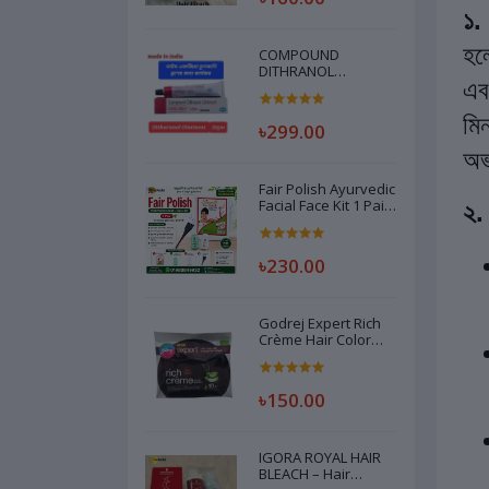
১.
হল
COMPOUND
DITHRANOL
এব
OINTMENT
(DEROBIN) INDIAN -
30GM
মি
৳299.00
অভ
Fair Polish Ayurvedic
Facial Face Kit 1 Pair
২. 
Code 79208260
৳230.00
Godrej Expert Rich
Crème Hair Color
Dark Brown, -20gm
৳150.00
IGORA ROYAL HAIR
BLEACH – Hair