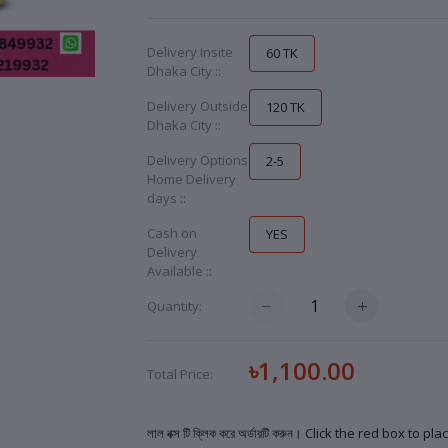
Delivery Insite
60 TK
Dhaka City ::
Delivery Outside
120 TK
Dhaka City ::
Delivery Options
2-5
Home Delivery
days ::
Cash on
YES
Delivery
Available ::
Quantity:
৳1,100.00
Total Price:
লাল বক্স টি ক্লিক করে অর্ডারটি করুন। Click the red box to p