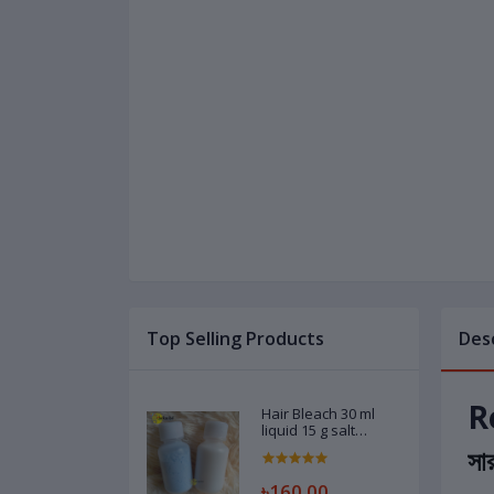
Top Selling Products
Des
R
Hair Bleach 30 ml
liquid 15 g salt
powder - 1 pair Code
সা
02788603
৳160.00