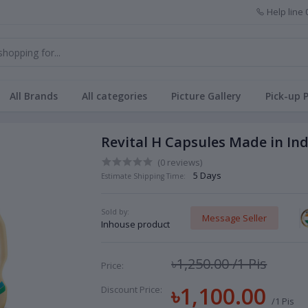
Help line
All Brands
All categories
Picture Gallery
Pick-up 
Revital H Capsules Made in Ind
(0 reviews)
5 Days
Estimate Shipping Time:
Sold by:
Message Seller
Inhouse product
৳1,250.00
/1 Pis
Price:
৳1,100.00
Discount Price:
/1 Pis