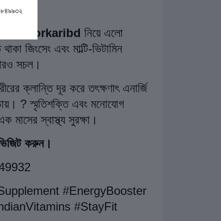
০-৮৪৯৯৩২
ক সহজ।
Dorkaribd
নিয়ে এলো
থাকা জিংসেং এবং মাল্টি-ভিটামিন
 আরও সচল।
রের ক্লান্তি দূর করে তৎক্ষণাৎ এনার্জি
ড়ায়। ? স্মৃতিশক্তি এবং মনোযোগ
 মাসের স্বাস্থ্য সুরক্ষা।
 ভিজিট করুন।
49932
Supplement #EnergyBooster
ndianVitamins #StayFit