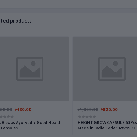
ated products
650.00
৳480.00
৳1,050.00
৳820.00
. Biswas Ayurvedic Good Health -
HEIGHT GROW CAPSULE 60 Pcs
 Capsules
Made in India Code: 02821593