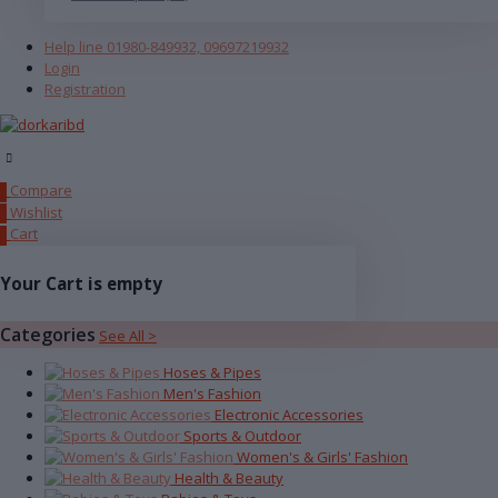
Help line
01980-849932, 09697219932
Login
Registration
Compare
0
Wishlist
0
Cart
0
Your Cart is empty
Categories
See All >
Hoses & Pipes
Men's Fashion
Electronic Accessories
Sports & Outdoor
Women's & Girls' Fashion
Health & Beauty