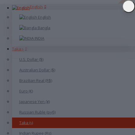
English
English
Bangla
INDIA
Taka ৳
U.S. Dollar ($)
Australian Dollar ($)
Brazilian Real (R$)
Euro (€)
Japanese Yen (¥)
Russian Ruble (руб)
Taka (৳)
Indian Rupee (Rs)