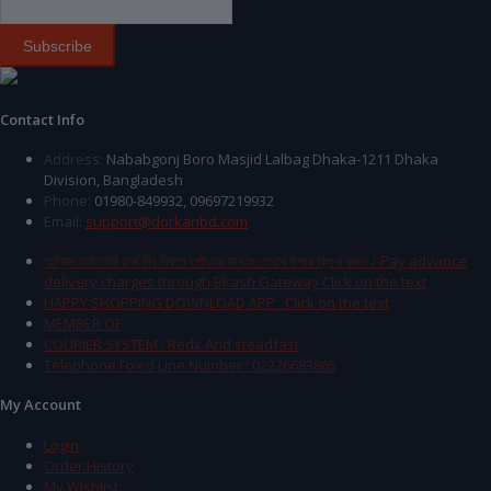
Subscribe
Contact Info
Address:
Nababgonj Boro Masjid Lalbag Dhaka-1211 Dhaka
Division, Bangladesh
Phone:
01980-849932, 09697219932
Email:
support@dorkaribd.com
অগ্রিম ডেলিভারি চার্জ দিন বিকাশ গেটওয়ে মাধমে লেখার উপরে ক্লিক করুন / Pay advance
delivery charges through Bkash Gateway Click on the text
HAPPY SHOPPING DOWNLOAD APP : Click on the text
MEMBER OF
COURIER SYSTEM : Redx And steadfast
Telephone Fixed Line Number : 02226683865
My Account
Login
Order History
My Wishlist