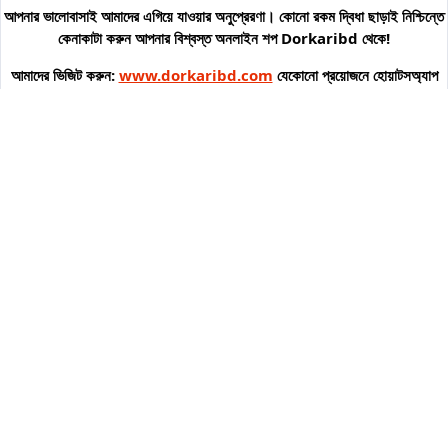
আপনার ভালোবাসাই আমাদের এগিয়ে যাওয়ার অনুপ্রেরণা। কোনো রকম দ্বিধা ছাড়াই নিশ্চিন্তে
কেনাকাটা করুন আপনার বিশ্বস্ত অনলাইন শপ
Dorkaribd
থেকে!
আমাদের ভিজিট করুন:
www.dorkaribd.com
যেকোনো প্রয়োজনে হোয়াটসঅ্যাপ
করুন: ০১৯৮০-৮৪৯৯৩২
Confirmation
Delete confirmation message
Delete
Cancel