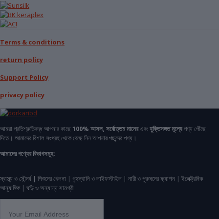
Terms & conditions
return policy
Support Policy
privacy policy
আমরা প্রতিশ্রুতিবদ্ধ আপনার কাছে
100% আসল, সর্বোত্তম মানের
এবং
যুক্তিসঙ্গত মূল্যে
পণ্য পৌঁছে
দিতে। আমাদের বিশাল সংগ্রহ থেকে বেছে নিন আপনার পছন্দের পণ্য।
আমাদের পণ্যের বিভাগসমূহ:
স্বাস্থ্য ও সৌন্দর্য | শিশুদের খেলনা | গৃহস্থালি ও লাইফস্টাইল | নারী ও পুরুষদের ফ্যাশন | ইলেক্ট্রনিক
আনুষাঙ্গিক | ঘড়ি ও অন্যান্য সামগ্রী