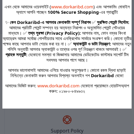
Blossoms- 75 g
Bar with Moisturising Cream
এখন থেকে আমাদের ওয়েবসাইট (
www.dorkaribd.com
) এবং আপকামিং মোবাইল
For Soft, Smooth, Glowing
অ্যাপে আপনি পাচ্ছেন
100% Secure Shopping
-এর গ্যারান্টি!
Skin Bar Soap -125g
‹
1
2
3
4
5
6
›
✨
কেন Dorkaribd-এ আপনার কেনাকাটা সম্পূর্ণ নিরাপদ
✅
সুরক্ষিত পেমেন্ট সিস্টেম:
আমাদের প্রতিটি পেমেন্ট সম্পন্ন হয় অত্যন্ত নিরাপদ ও অনুমোদিত পেমেন্ট গেটওয়ের
মাধ্যমে। ✅
তথ্য সুরক্ষা (Privacy Policy):
আপনার নাম, ফোন নম্বর কিংবা
অ্যাড্রেস আমরা সর্বোচ্চ গোপনীয়তার সাথে এনক্রিপ্টেড সার্ভারে সংরক্ষণ করি। কোনো তৃতীয়
পক্ষের কাছে আপনার ডাটা শেয়ার করা হয় না। ✅
অ্যাকাউন্ট ও ডাটা নিয়ন্ত্রণ:
আমাদের নতুন
পলিসি অনুযায়ী আপনার অ্যাকাউন্ট ও তথ্যের ওপর পূর্ণ নিয়ন্ত্রণ থাকবে আপনারই। ✅
গ্রাহক সন্তুষ্টি:
যেকোনো সমস্যা বা জিজ্ঞাসায় আমাদের ডেডিকেটেড কাস্টমার সাপোর্ট টিম
Terms & conditions
সবসময় আপনার পাশে আছে।
আপনার ভালোবাসাই আমাদের এগিয়ে যাওয়ার অনুপ্রেরণা। কোনো রকম দ্বিধা ছাড়াই
নিশ্চিন্তে কেনাকাটা করুন আপনার বিশ্বস্ত অনলাইন শপ
Dorkaribd
থেকে!
আমাদের ভিজিট করুন:
www.dorkaribd.com
যেকোনো প্রয়োজনে হোয়াটসঅ্যাপ
করুন: ০১৯৮০-৮৪৯৯৩২
return policy
Support Policy