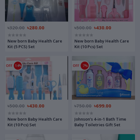
৳320.00
৳280.00
৳500.00
৳430.00
New born Baby Health Care
New born Baby Health Care
Kit (5 PCS) Set
Kit (10 Pcs) Set
OFF
14%
OFF
7%
৳500.00
৳430.00
৳750.00
৳699.00
New born Baby Health Care
Johnson’s 4-in-1 Bath Time
Kit (10 Pcs) Set
Baby Toiletries Gift Set