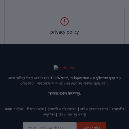
privacy policy
আমরা প্রতিশ্রুতিবদ্ধ আপনার কাছে
100% আসল, সর্বোত্তম মানের
এবং
যুক্তিসঙ্গত মূল্যে
পণ্য
পৌঁছে দিতে। আমাদের বিশাল সংগ্রহ থেকে বেছে নিন আপনার পছন্দের পণ্য।
আমাদের পণ্যের বিভাগসমূহ:
স্বাস্থ্য ও সৌন্দর্য | শিশুদের খেলনা | গৃহস্থালি ও লাইফস্টাইল | নারী ও পুরুষদের ফ্যাশন | ইলেক্ট্রনিক
আনুষাঙ্গিক | ঘড়ি ও অন্যান্য সামগ্রী
Subscribe