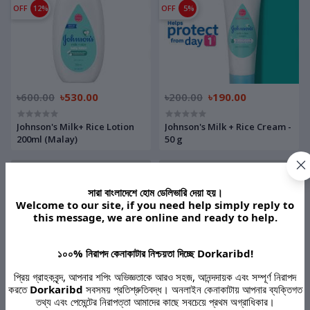
OFF
12%
OFF
5%
৳600.00
৳530.00
৳200.00
৳190.00
Johnson's Milk+ Rice Lotion
Johnson's Milk + Rice Cream -
200ml (Malay)
50 g
OFF
25%
OFF
14%
সারা বাংলাদেশে হোম ডেলিভারি দেয়া হয়।
Welcome to our site, if you need help simply reply to
this message, we are online and ready to help.
১০০% নিরাপদ কেনাকাটার নিশ্চয়তা দিচ্ছে Dorkaribd!
৳200.00
৳150.00
৳220.00
৳190.00
প্রিয় গ্রাহকবৃন্দ, আপনার শপিং অভিজ্ঞতাকে আরও সহজ, আনন্দদায়ক এবং সম্পূর্ণ নিরাপদ
করতে
Dorkaribd
সবসময় প্রতিশ্রুতিবদ্ধ। অনলাইন কেনাকাটায় আপনার ব্যক্তিগত
Johnson's Baby Soap
Dove Cream Bathing Beauty
তথ্য এবং পেমেন্টের নিরাপত্তা আমাদের কাছে সবচেয়ে প্রথম অগ্রাধিকার।