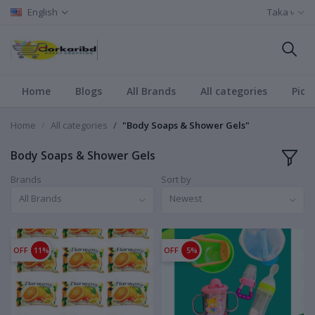
English
Taka ৳
Home
Blogs
All Brands
All categories
Pict
Home
All categories
"Body Soaps & Shower Gels"
Body Soaps & Shower Gels
Brands
Sort by
All Brands
Newest
OFF
11%
OFF
5%