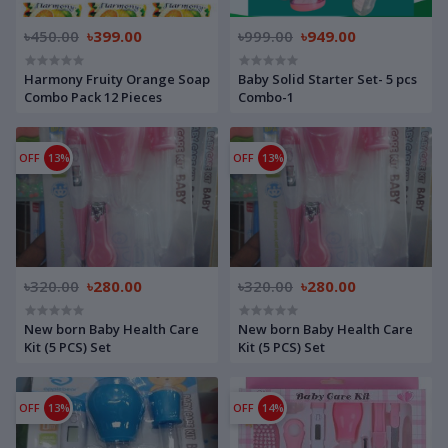
৳450.00
৳399.00
৳999.00
৳949.00
Harmony Fruity Orange Soap
Baby Solid Starter Set- 5 pcs
Combo Pack 12 Pieces
Combo-1
OFF
13%
OFF
13%
৳320.00
৳280.00
৳320.00
৳280.00
New born Baby Health Care
New born Baby Health Care
Kit (5 PCS) Set
Kit (5 PCS) Set
OFF
13%
OFF
14%