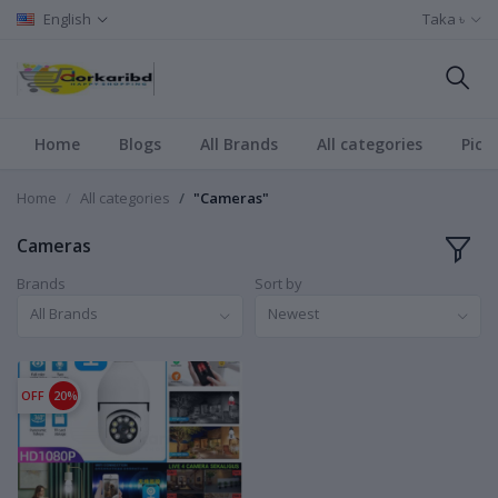
English
Taka ৳
Home
Blogs
All Brands
All categories
Pict
Home
All categories
"Cameras"
Cameras
Brands
Sort by
All Brands
Newest
OFF
20%