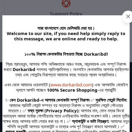
Support Policy
সারা বাংলাদেশে হোম ডেলিভারি দেয়া হয়।
Welcome to our site, if you need help simply reply to
this message, we are online and ready to help.
privacy policy
১০০% নিরাপদ কেনাকাটার নিশ্চয়তা দিচ্ছে Dorkaribd!
প্রিয় গ্রাহকবৃন্দ, আপনার শপিং অভিজ্ঞতাকে আরও সহজ, আনন্দদায়ক এবং সম্পূর্ণ নিরাপদ
করতে
Dorkaribd
সবসময় প্রতিশ্রুতিবদ্ধ। অনলাইন কেনাকাটায় আপনার ব্যক্তিগত
তথ্য এবং পেমেন্টের নিরাপত্তা আমাদের কাছে সবচেয়ে প্রথম অগ্রাধিকার।
এখন থেকে আমাদের ওয়েবসাইট (
www.dorkaribd.com
) এবং আপকামিং মোবাইল
অ্যাপে আপনি পাচ্ছেন
100% Secure Shopping
-এর গ্যারান্টি!
✨
কেন Dorkaribd-এ আপনার কেনাকাটা সম্পূর্ণ নিরাপদ
✅
সুরক্ষিত পেমেন্ট সিস্টেম:
আমরা প্রতিশ্রুতিবদ্ধ আপনার কাছে
100% আসল, সর্বোত্তম মানের
এবং
যুক্তিসঙ্গত মূল্যে
পণ্য
আমাদের প্রতিটি পেমেন্ট সম্পন্ন হয় অত্যন্ত নিরাপদ ও অনুমোদিত পেমেন্ট গেটওয়ের
পৌঁছে দিতে। আমাদের বিশাল সংগ্রহ থেকে বেছে নিন আপনার পছন্দের পণ্য।
মাধ্যমে। ✅
তথ্য সুরক্ষা (Privacy Policy):
আপনার নাম, ফোন নম্বর কিংবা
অ্যাড্রেস আমরা সর্বোচ্চ গোপনীয়তার সাথে এনক্রিপ্টেড সার্ভারে সংরক্ষণ করি। কোনো তৃতীয়
আমাদের পণ্যের বিভাগসমূহ:
পক্ষের কাছে আপনার ডাটা শেয়ার করা হয় না। ✅
অ্যাকাউন্ট ও ডাটা নিয়ন্ত্রণ:
আমাদের নতুন
পলিসি অনুযায়ী আপনার অ্যাকাউন্ট ও তথ্যের ওপর পূর্ণ নিয়ন্ত্রণ থাকবে আপনারই। ✅
গ্রাহক সন্তুষ্টি:
যেকোনো সমস্যা বা জিজ্ঞাসায় আমাদের ডেডিকেটেড কাস্টমার সাপোর্ট টিম