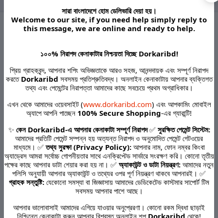
সারা বাংলাদেশে হোম ডেলিভারি দেয়া হয়।
Welcome to our site, if you need help simply reply to
this message, we are online and ready to help.
Terms & conditions
১০০% নিরাপদ কেনাকাটার নিশ্চয়তা দিচ্ছে Dorkaribd!
প্রিয় গ্রাহকবৃন্দ, আপনার শপিং অভিজ্ঞতাকে আরও সহজ, আনন্দদায়ক এবং সম্পূর্ণ নিরাপদ
করতে
Dorkaribd
সবসময় প্রতিশ্রুতিবদ্ধ। অনলাইন কেনাকাটায় আপনার ব্যক্তিগত
তথ্য এবং পেমেন্টের নিরাপত্তা আমাদের কাছে সবচেয়ে প্রথম অগ্রাধিকার।
এখন থেকে আমাদের ওয়েবসাইট (
www.dorkaribd.com
) এবং আপকামিং মোবাইল
return policy
অ্যাপে আপনি পাচ্ছেন
100% Secure Shopping
-এর গ্যারান্টি!
✨
কেন Dorkaribd-এ আপনার কেনাকাটা সম্পূর্ণ নিরাপদ
✅
সুরক্ষিত পেমেন্ট সিস্টেম:
আমাদের প্রতিটি পেমেন্ট সম্পন্ন হয় অত্যন্ত নিরাপদ ও অনুমোদিত পেমেন্ট গেটওয়ের
মাধ্যমে। ✅
তথ্য সুরক্ষা (Privacy Policy):
আপনার নাম, ফোন নম্বর কিংবা
অ্যাড্রেস আমরা সর্বোচ্চ গোপনীয়তার সাথে এনক্রিপ্টেড সার্ভারে সংরক্ষণ করি। কোনো তৃতীয়
পক্ষের কাছে আপনার ডাটা শেয়ার করা হয় না। ✅
অ্যাকাউন্ট ও ডাটা নিয়ন্ত্রণ:
আমাদের নতুন
Support Policy
পলিসি অনুযায়ী আপনার অ্যাকাউন্ট ও তথ্যের ওপর পূর্ণ নিয়ন্ত্রণ থাকবে আপনারই। ✅
গ্রাহক সন্তুষ্টি:
যেকোনো সমস্যা বা জিজ্ঞাসায় আমাদের ডেডিকেটেড কাস্টমার সাপোর্ট টিম
সবসময় আপনার পাশে আছে।
আপনার ভালোবাসাই আমাদের এগিয়ে যাওয়ার অনুপ্রেরণা। কোনো রকম দ্বিধা ছাড়াই
নিশ্চিন্তে কেনাকাটা করুন আপনার বিশ্বস্ত অনলাইন শপ
Dorkaribd
থেকে!