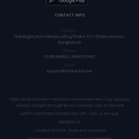
CONTACT INFO
Address:
Nababgonj Boro Masjid Lalbag Dhaka-1211 Dhaka Division,
Bangladesh
Phone:
01980-849932, 09697219932
Email:
support@dorkaribd.com
অগ্রিম ডেলিভারি চার্জ দিন বিকাশ গেটওয়ে মাধমে লেখার উপরে ক্লিক করুন / Pay advance
delivery charges through Bkash Gateway Click on the text
HAPPY SHOPPING DOWNLOAD APP : Click on the text
MEMBER OF
COURIER SYSTEM : Redx And steadfast
Telephone Fixed Line Number : 02226683865