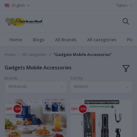
English
Taka ৳
Home
Blogs
All Brands
All categories
Pict
Home
All categories
"Gadgets Mobile Accessories"
Gadgets Mobile Accessories
Brands
Sort by
All Brands
Newest
OFF
30%
OFF
33%