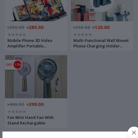
৳350.00
৳280.00
৳150.00
৳120.00
Mobile Phone 3D Video
Multi-Functional Wall Mount
Amplifier Portable
Phone Charging Holder
Smartphone Screen
Stand With Extra Storage
Magnifier 3D Glass - Phone
Box, Remote Control Holder,
Cooler
Mobile Phone Plug, Multi-
OFF
17%
Layer Home Charging Shelf -
Mobile Stand
৳480.00
৳399.00
Fan Mini Hand Fan With
Stand Rechargable