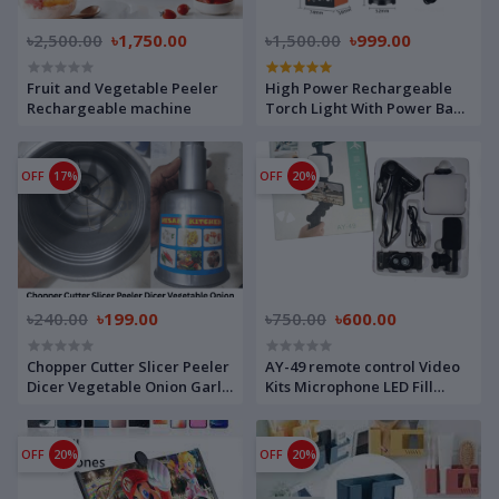
৳2,500.00
৳1,750.00
৳1,500.00
৳999.00
Fruit and Vegetable Peeler
High Power Rechargeable
Rechargeable machine
Torch Light With Power Bank
- 1 pcs
OFF
17%
OFF
20%
৳240.00
৳199.00
৳750.00
৳600.00
Chopper Cutter Slicer Peeler
AY-49 remote control Video
Dicer Vegetable Onion Garlic
Kits Microphone LED Fill
Kitchen Pressing Food
Light Mini Tripod
OFF
20%
OFF
20%